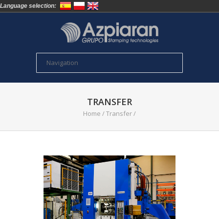
Language selection:
TRANSFER
Home
/
Transfer
/